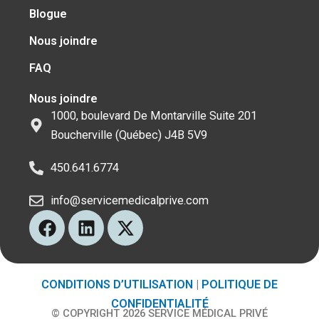
Blogue
Nous joindre
FAQ
Nous joindre
1000, boulevard De Montarville Suite 201
Boucherville (Québec) J4B 5V9
450.641.6774
info@servicemedicalprive.com
F
L
X
a
i
-
c
n
t
e
k
w
CONDITIONS D’UTILISATION
|
POLITIQUE DE
b
e
i
o
d
t
CONFIDENTIALITÉ
© COPYRIGHT 2026 SERVICE MÉDICAL PRIVÉ