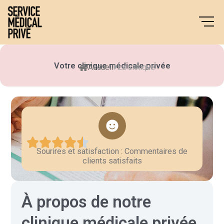
Aller
au
contenu
Votre clinique médicale privée
Accueil
La clinique
Sourires et satisfaction : Commentaires de
clients satisfaits
À propos de notre
clinique médicale privée