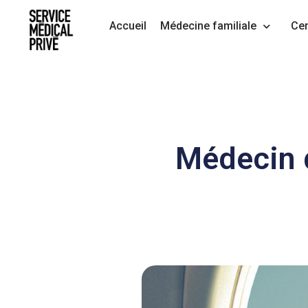
Aller
Accueil
Médecine familiale
Cen
au
contenu
Médecin d