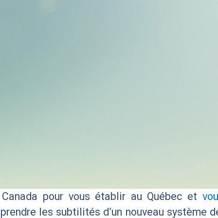
u Canada pour vous établir au Québec et
vou
prendre les subtilités d’un nouveau système de